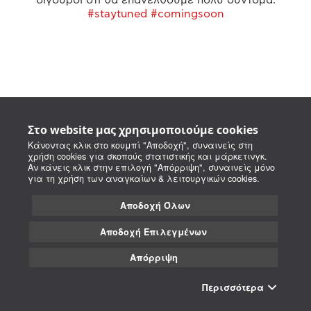
#staytuned #comingsoon
Στο website μας χρησιμοποιούμε cookies
Κάνοντας κλικ στο κουμπί "Αποδοχή", συναινείς στη
χρήση cookies για σκοπούς στατιστικής και μάρκετινγκ.
Αν κάνεις κλικ στην επιλογή "Απόρριψη", συναινείς μόνο
για τη χρήση των αναγκαίων & λειτουργικών cookies.
Αποδοχή Όλων
Αποδοχή Επιλεγμένων
Απόρριψη
Περισσότερα