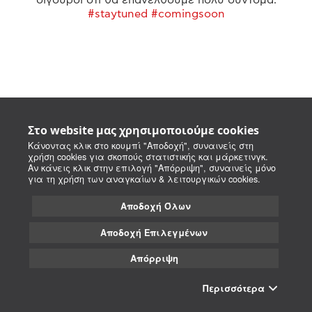
#staytuned #comingsoon
Στο website μας χρησιμοποιούμε cookies
Κάνοντας κλικ στο κουμπί "Αποδοχή", συναινείς στη
χρήση cookies για σκοπούς στατιστικής και μάρκετινγκ.
Αν κάνεις κλικ στην επιλογή "Απόρριψη", συναινείς μόνο
για τη χρήση των αναγκαίων & λειτουργικών cookies.
Αποδοχή Όλων
Αποδοχή Επιλεγμένων
Απόρριψη
Περισσότερα