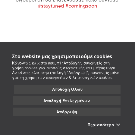
#staytuned #comingsoon
Στο website μας χρησιμοποιούμε cookies
Κάνοντας κλικ στο κουμπί "Αποδοχή", συναινείς στη
χρήση cookies για σκοπούς στατιστικής και μάρκετινγκ.
Αν κάνεις κλικ στην επιλογή "Απόρριψη", συναινείς μόνο
για τη χρήση των αναγκαίων & λειτουργικών cookies.
Αποδοχή Όλων
Αποδοχή Επιλεγμένων
Απόρριψη
Περισσότερα