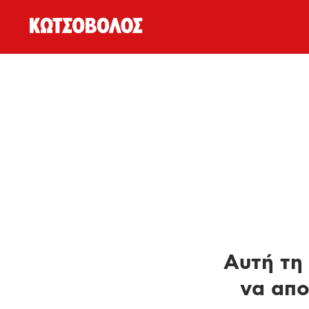
Αυτή τη 
να απο