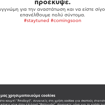
προέκυψε.
γγνώμη για την αναστάτωση και να είστε σίγο
επανέλθουμε πολύ σύντομα.
#staytuned #comingsoon
e μας χρησιμοποιούμε cookies
στο κουμπί "Αποδοχή", συναινείς στη χρήση cookies για σκοπούς στατιστ
 κάνεις κλικ στην επιλογή "Απόρριψη", συναινείς μόνο για τη χρήση τ