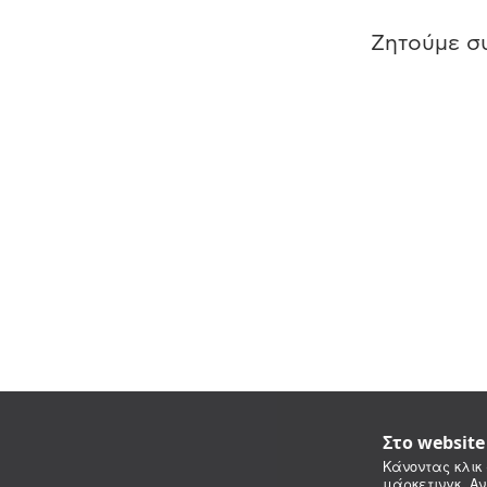
Ζητούμε συ
Στο websit
Κάνοντας κλικ 
μάρκετινγκ. Αν