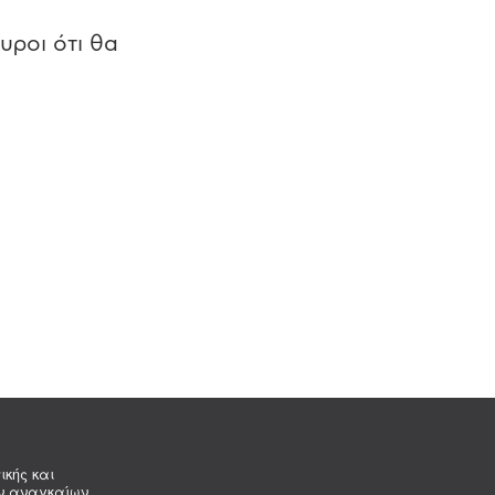
υροι ότι θα
ικής και
ων αναγκαίων