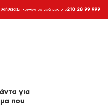
210 28 99 999
 βοήθεια;
Επικοινώνησε μαζί μας στο
πάντα για
ημα που