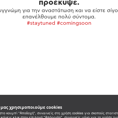
προέκυψε.
γγνώμη για την αναστάτωση και να είστε σίγο
επανέλθουμε πολύ σύντομα.
#staytuned #comingsoon
e μας χρησιμοποιούμε cookies
στο κουμπί "Αποδοχή", συναινείς στη χρήση cookies για σκοπούς στατιστ
 κάνεις κλικ στην επιλογή "Απόρριψη", συναινείς μόνο για τη χρήση τ