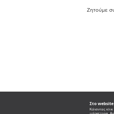
Ζητούμε συ
Στο websit
Κάνοντας κλικ 
μάρκετινγκ. Αν