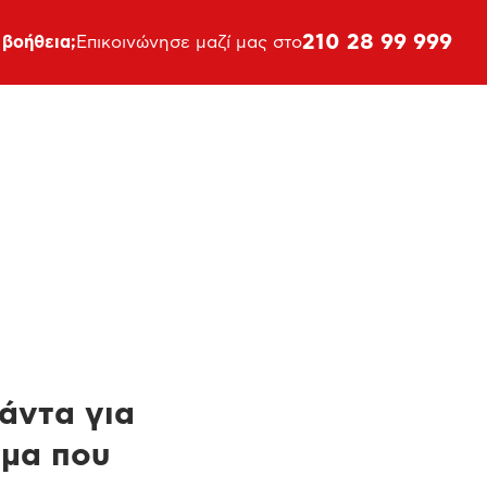
210 28 99 999
 βοήθεια;
Επικοινώνησε μαζί μας στο
πάντα για
ημα που