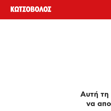
Αυτή τη 
να απο