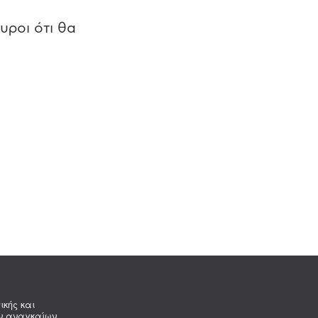
υροι ότι θα
ικής και
ων αναγκαίων