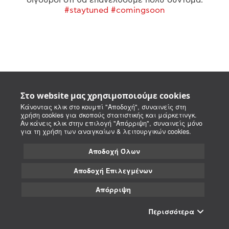
#staytuned #comingsoon
Στο website μας χρησιμοποιούμε cookies
Κάνοντας κλικ στο κουμπί "Αποδοχή", συναινείς στη
χρήση cookies για σκοπούς στατιστικής και μάρκετινγκ.
Αν κάνεις κλικ στην επιλογή "Απόρριψη", συναινείς μόνο
για τη χρήση των αναγκαίων & λειτουργικών cookies.
Αποδοχή Όλων
Αποδοχή Επιλεγμένων
Απόρριψη
Περισσότερα