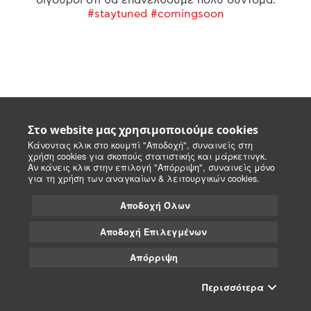
#staytuned #comingsoon
Στο website μας χρησιμοποιούμε cookies
Κάνοντας κλικ στο κουμπί "Αποδοχή", συναινείς στη
χρήση cookies για σκοπούς στατιστικής και μάρκετινγκ.
Αν κάνεις κλικ στην επιλογή "Απόρριψη", συναινείς μόνο
για τη χρήση των αναγκαίων & λειτουργικών cookies.
Αποδοχή Όλων
Αποδοχή Επιλεγμένων
Απόρριψη
Περισσότερα