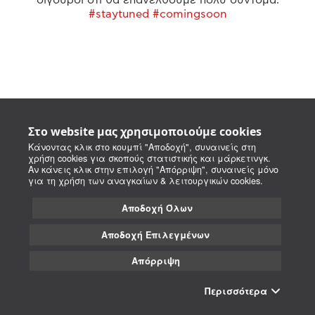
#staytuned #comingsoon
Στο website μας χρησιμοποιούμε cookies
Κάνοντας κλικ στο κουμπί "Αποδοχή", συναινείς στη
χρήση cookies για σκοπούς στατιστικής και μάρκετινγκ.
Αν κάνεις κλικ στην επιλογή "Απόρριψη", συναινείς μόνο
για τη χρήση των αναγκαίων & λειτουργικών cookies.
Αποδοχή Όλων
Αποδοχή Επιλεγμένων
Απόρριψη
Περισσότερα