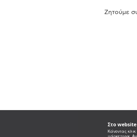
Ζητούμε συ
Στο websit
Κάνοντας κλικ 
μάρκετινγκ. Αν