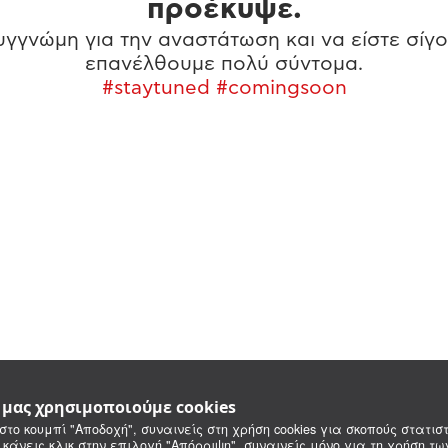
προέκυψε.
γγνώμη για την αναστάτωση και να είστε σίγο
επανέλθουμε πολύ σύντομα.
#staytuned #comingsoon
e μας χρησιμοποιούμε cookies
στο κουμπί "Αποδοχή", συναινείς στη χρήση cookies για σκοπούς στατιστ
 κάνεις κλικ στην επιλογή "Απόρριψη", συναινείς μόνο για τη χρήση τ