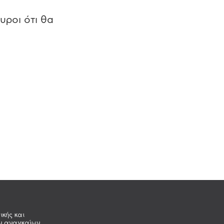
υροι ότι θα
ικής και
ων αναγκαίων