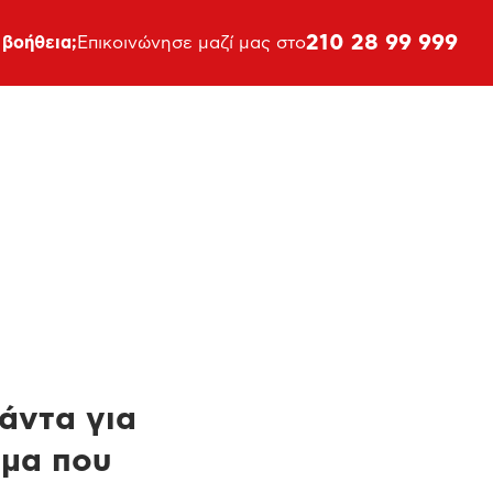
210 28 99 999
 βοήθεια;
Επικοινώνησε μαζί μας στο
πάντα για
ημα που