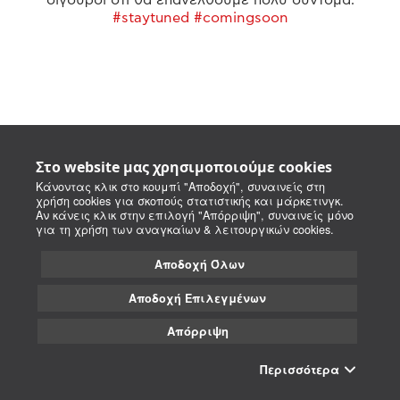
#staytuned #comingsoon
Στο website μας χρησιμοποιούμε cookies
Κάνοντας κλικ στο κουμπί "Αποδοχή", συναινείς στη
χρήση cookies για σκοπούς στατιστικής και μάρκετινγκ.
Αν κάνεις κλικ στην επιλογή "Απόρριψη", συναινείς μόνο
για τη χρήση των αναγκαίων & λειτουργικών cookies.
Αποδοχή Όλων
Αποδοχή Επιλεγμένων
Απόρριψη
Περισσότερα