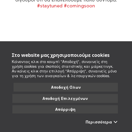
#staytuned #comingsoon
Στο website μας χρησιμοποιούμε cookies
Κάνοντας κλικ στο κουμπί "Αποδοχή", συναινείς στη
χρήση cookies για σκοπούς στατιστικής και μάρκετινγκ.
Αν κάνεις κλικ στην επιλογή "Απόρριψη", συναινείς μόνο
για τη χρήση των αναγκαίων & λειτουργικών cookies.
Αποδοχή Όλων
Αποδοχή Επιλεγμένων
Απόρριψη
Περισσότερα