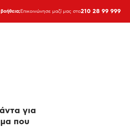
210 28 99 999
 βοήθεια;
Επικοινώνησε μαζί μας στο
πάντα για
ημα που