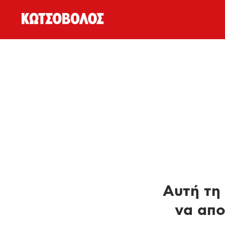
Αυτή τη 
να απο