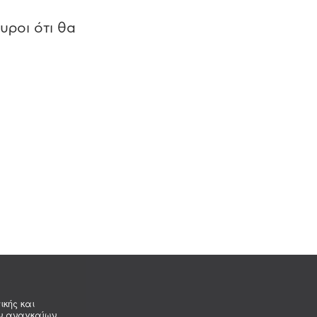
υροι ότι θα
ικής και
ων αναγκαίων