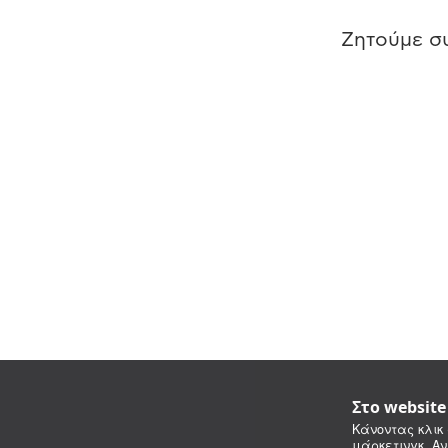
Ζητούμε συ
Στο websit
Κάνοντας κλικ 
μάρκετινγκ. Αν