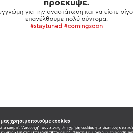
προέκυψε.
γγνώμη για την αναστάτωση και να είστε σίγο
επανέλθουμε πολύ σύντομα.
#staytuned #comingsoon
e μας χρησιμοποιούμε cookies
στο κουμπί "Αποδοχή", συναινείς στη χρήση cookies για σκοπούς στατιστ
 κάνεις κλικ στην επιλογή "Απόρριψη", συναινείς μόνο για τη χρήση τ