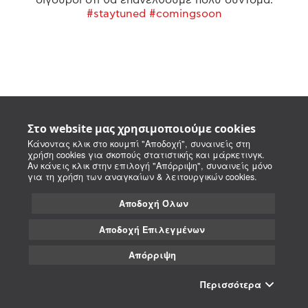
#staytuned #comingsoon
Στο website μας χρησιμοποιούμε cookies
Κάνοντας κλικ στο κουμπί "Αποδοχή", συναινείς στη
χρήση cookies για σκοπούς στατιστικής και μάρκετινγκ.
Αν κάνεις κλικ στην επιλογή "Απόρριψη", συναινείς μόνο
για τη χρήση των αναγκαίων & λειτουργικών cookies.
Αποδοχή Όλων
Αποδοχή Επιλεγμένων
Απόρριψη
Περισσότερα