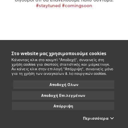
#staytuned #comingsoon
Στο website μας χρησιμοποιούμε cookies
Κάνοντας κλικ στο κουμπί "Αποδοχή", συναινείς στη
χρήση cookies για σκοπούς στατιστικής και μάρκετινγκ.
Αν κάνεις κλικ στην επιλογή "Απόρριψη", συναινείς μόνο
για τη χρήση των αναγκαίων & λειτουργικών cookies.
Αποδοχή Όλων
Αποδοχή Επιλεγμένων
Απόρριψη
Περισσότερα