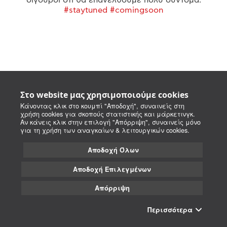
#staytuned #comingsoon
Στο website μας χρησιμοποιούμε cookies
Κάνοντας κλικ στο κουμπί "Αποδοχή", συναινείς στη
χρήση cookies για σκοπούς στατιστικής και μάρκετινγκ.
Αν κάνεις κλικ στην επιλογή "Απόρριψη", συναινείς μόνο
για τη χρήση των αναγκαίων & λειτουργικών cookies.
Αποδοχή Όλων
Αποδοχή Επιλεγμένων
Απόρριψη
Περισσότερα