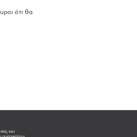
υροι ότι θα
ικής και
ων αναγκαίων