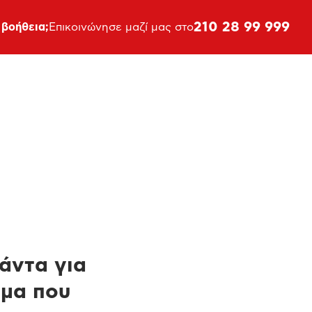
210 28 99 999
 βοήθεια;
Επικοινώνησε μαζί μας στο
πάντα για
ημα που