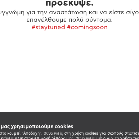
προέκυψε.
γγνώμη για την αναστάτωση και να είστε σίγο
επανέλθουμε πολύ σύντομα.
#staytuned #comingsoon
e μας χρησιμοποιούμε cookies
στο κουμπί "Αποδοχή", συναινείς στη χρήση cookies για σκοπούς στατιστ
 κάνεις κλικ στην επιλογή "Απόρριψη", συναινείς μόνο για τη χρήση τ