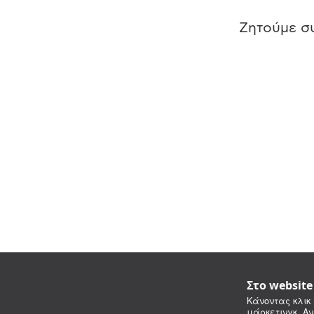
Ζητούμε συ
Στο websit
Κάνοντας κλικ 
μάρκετινγκ. Αν