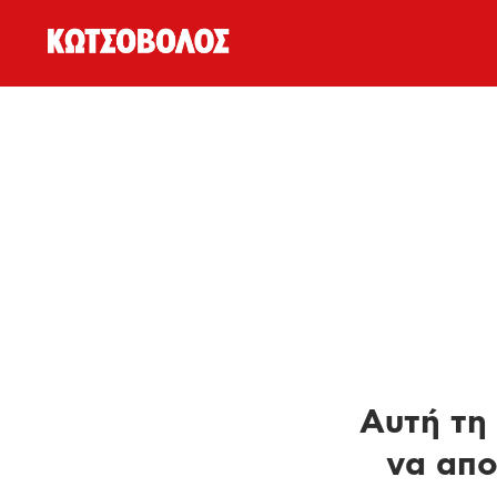
Αυτή τη 
να απο