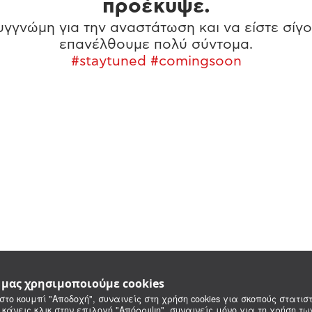
προέκυψε.
γγνώμη για την αναστάτωση και να είστε σίγο
επανέλθουμε πολύ σύντομα.
#staytuned #comingsoon
e μας χρησιμοποιούμε cookies
στο κουμπί "Αποδοχή", συναινείς στη χρήση cookies για σκοπούς στατιστ
 κάνεις κλικ στην επιλογή "Απόρριψη", συναινείς μόνο για τη χρήση τ