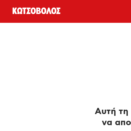
Αυτή τη 
να απο