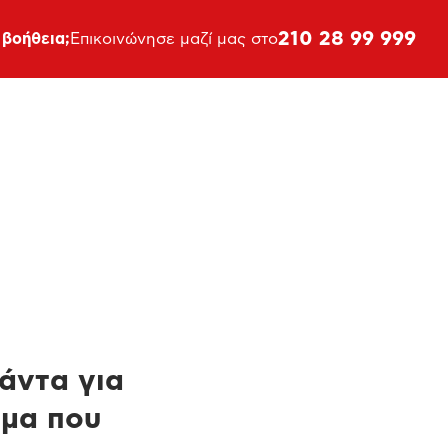
210 28 99 999
 βοήθεια;
Επικοινώνησε μαζί μας στο
πάντα για
ημα που