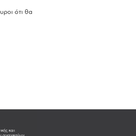
υροι ότι θα
ικής και
ων αναγκαίων