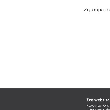
Ζητούμε συ
Στο websit
Κάνοντας κλικ 
μάρκετινγκ. Αν