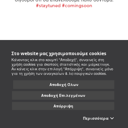
#staytuned #comingsoon
Στο website μας χρησιμοποιούμε cookies
Κάνοντας κλικ στο κουμπί "Αποδοχή", συναινείς στη
χρήση cookies για σκοπούς στατιστικής και μάρκετινγκ.
Αν κάνεις κλικ στην επιλογή "Απόρριψη", συναινείς μόνο
για τη χρήση των αναγκαίων & λειτουργικών cookies.
Αποδοχή Όλων
Αποδοχή Επιλεγμένων
Απόρριψη
Περισσότερα