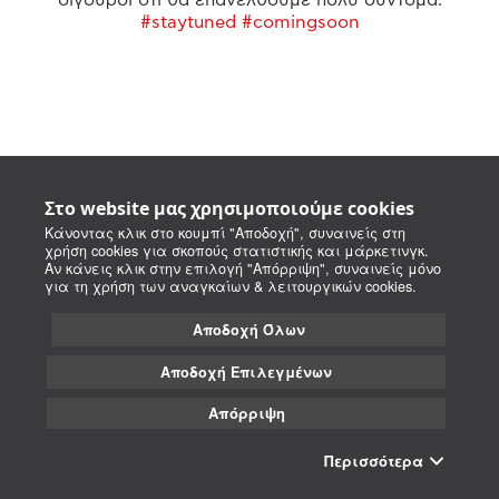
#staytuned #comingsoon
Στο website μας χρησιμοποιούμε cookies
Κάνοντας κλικ στο κουμπί "Αποδοχή", συναινείς στη
χρήση cookies για σκοπούς στατιστικής και μάρκετινγκ.
Αν κάνεις κλικ στην επιλογή "Απόρριψη", συναινείς μόνο
για τη χρήση των αναγκαίων & λειτουργικών cookies.
Αποδοχή Όλων
Αποδοχή Επιλεγμένων
Απόρριψη
Περισσότερα