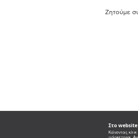
Ζητούμε συ
Στο websit
Κάνοντας κλικ 
μάρκετινγκ. Αν