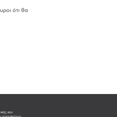
υροι ότι θα
ικής και
ων αναγκαίων