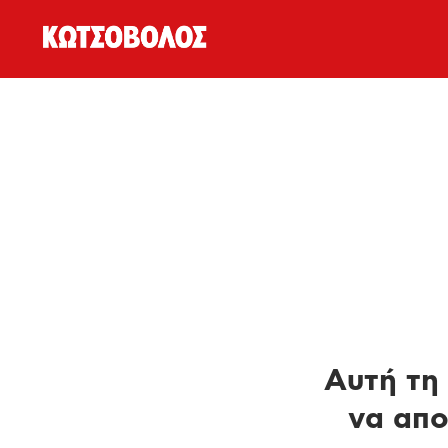
Αυτή τη 
να απο