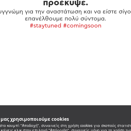
προέκυψε.
γγνώμη για την αναστάτωση και να είστε σίγο
επανέλθουμε πολύ σύντομα.
#staytuned #comingsoon
e μας χρησιμοποιούμε cookies
στο κουμπί "Αποδοχή", συναινείς στη χρήση cookies για σκοπούς στατιστ
 κάνεις κλικ στην επιλογή "Απόρριψη", συναινείς μόνο για τη χρήση τ