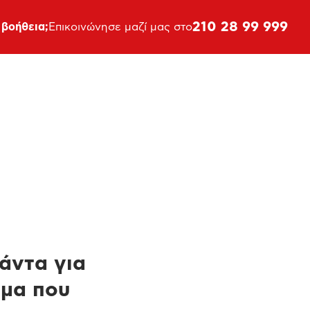
210 28 99 999
 βοήθεια;
Επικοινώνησε μαζί μας στο
πάντα για
ημα που