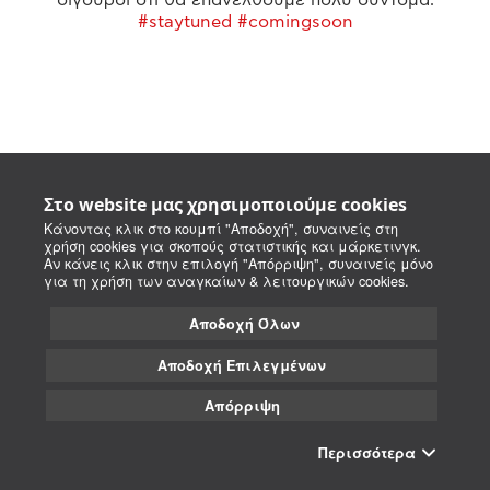
#staytuned #comingsoon
Στο website μας χρησιμοποιούμε cookies
Κάνοντας κλικ στο κουμπί "Αποδοχή", συναινείς στη
χρήση cookies για σκοπούς στατιστικής και μάρκετινγκ.
Αν κάνεις κλικ στην επιλογή "Απόρριψη", συναινείς μόνο
για τη χρήση των αναγκαίων & λειτουργικών cookies.
Αποδοχή Όλων
Αποδοχή Επιλεγμένων
Απόρριψη
Περισσότερα