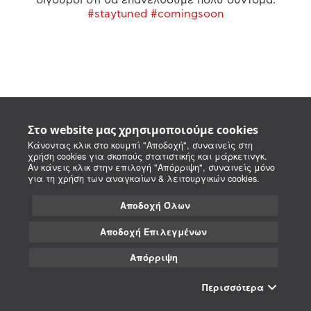
#staytuned #comingsoon
Στο website μας χρησιμοποιούμε cookies
Κάνοντας κλικ στο κουμπί "Αποδοχή", συναινείς στη
χρήση cookies για σκοπούς στατιστικής και μάρκετινγκ.
Αν κάνεις κλικ στην επιλογή "Απόρριψη", συναινείς μόνο
για τη χρήση των αναγκαίων & λειτουργικών cookies.
Αποδοχή Όλων
Αποδοχή Επιλεγμένων
Απόρριψη
Περισσότερα