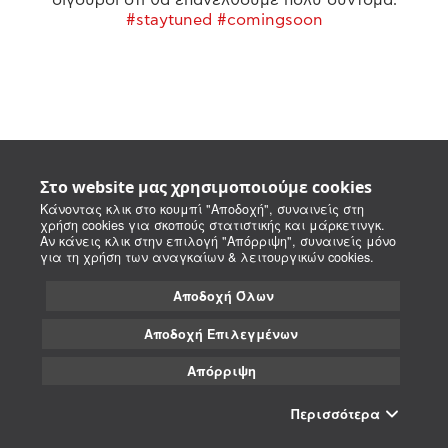
#staytuned #comingsoon
Στο website μας χρησιμοποιούμε cookies
Κάνοντας κλικ στο κουμπί "Αποδοχή", συναινείς στη
χρήση cookies για σκοπούς στατιστικής και μάρκετινγκ.
Αν κάνεις κλικ στην επιλογή "Απόρριψη", συναινείς μόνο
για τη χρήση των αναγκαίων & λειτουργικών cookies.
Αποδοχή Όλων
Αποδοχή Επιλεγμένων
Απόρριψη
Περισσότερα