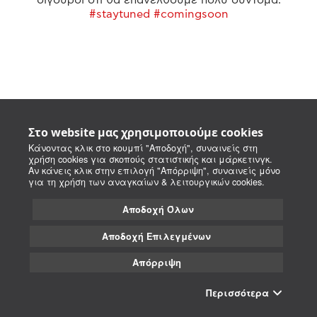
#staytuned #comingsoon
Στο website μας χρησιμοποιούμε cookies
Κάνοντας κλικ στο κουμπί "Αποδοχή", συναινείς στη
χρήση cookies για σκοπούς στατιστικής και μάρκετινγκ.
Αν κάνεις κλικ στην επιλογή "Απόρριψη", συναινείς μόνο
για τη χρήση των αναγκαίων & λειτουργικών cookies.
Αποδοχή Όλων
Αποδοχή Επιλεγμένων
Απόρριψη
Περισσότερα