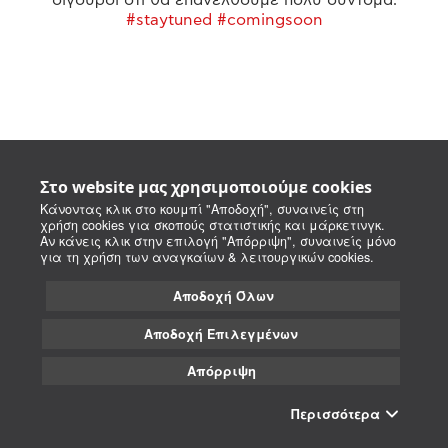
#staytuned #comingsoon
Στο website μας χρησιμοποιούμε cookies
Κάνοντας κλικ στο κουμπί "Αποδοχή", συναινείς στη
χρήση cookies για σκοπούς στατιστικής και μάρκετινγκ.
Αν κάνεις κλικ στην επιλογή "Απόρριψη", συναινείς μόνο
για τη χρήση των αναγκαίων & λειτουργικών cookies.
Αποδοχή Όλων
Αποδοχή Επιλεγμένων
Απόρριψη
Περισσότερα