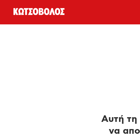
Αυτή τη 
να απο