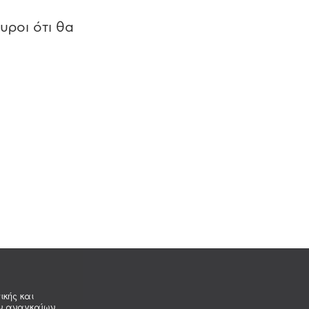
υροι ότι θα
ικής και
ων αναγκαίων