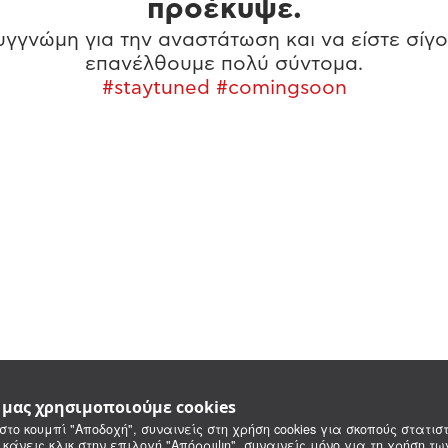
προέκυψε.
γγνώμη για την αναστάτωση και να είστε σίγο
επανέλθουμε πολύ σύντομα.
#staytuned #comingsoon
e μας χρησιμοποιούμε cookies
στο κουμπί "Αποδοχή", συναινείς στη χρήση cookies για σκοπούς στατιστ
 κάνεις κλικ στην επιλογή "Απόρριψη", συναινείς μόνο για τη χρήση τ