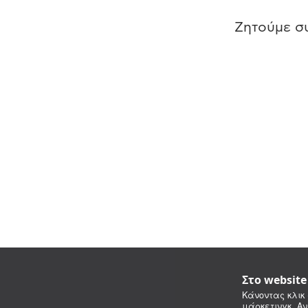
Ζητούμε συ
Στο websit
Κάνοντας κλικ 
μάρκετινγκ. Αν