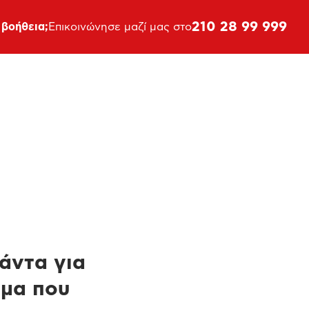
210 28 99 999
 βοήθεια;
Επικοινώνησε μαζί μας στο
πάντα για
ημα που