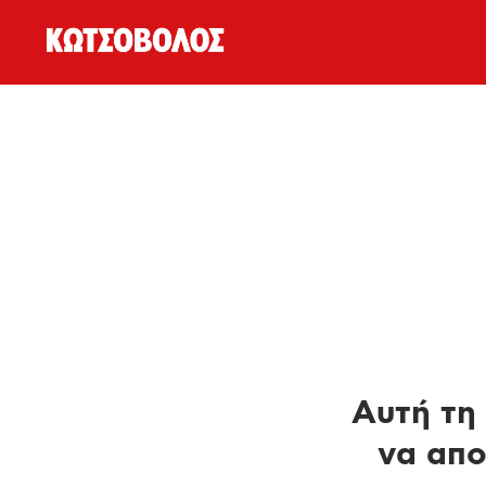
Αυτή τη 
να απο