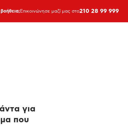
210 28 99 999
 βοήθεια;
Επικοινώνησε μαζί μας στο
πάντα για
ημα που