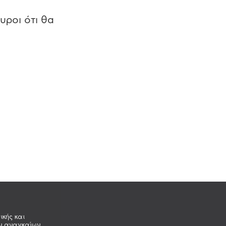
υροι ότι θα
ικής και
ων αναγκαίων