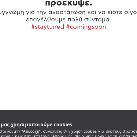
προέκυψε.
γγνώμη για την αναστάτωση και να είστε σίγο
επανέλθουμε πολύ σύντομα.
#staytuned #comingsoon
e μας χρησιμοποιούμε cookies
στο κουμπί "Αποδοχή", συναινείς στη χρήση cookies για σκοπούς στατιστ
 κάνεις κλικ στην επιλογή "Απόρριψη", συναινείς μόνο για τη χρήση τ