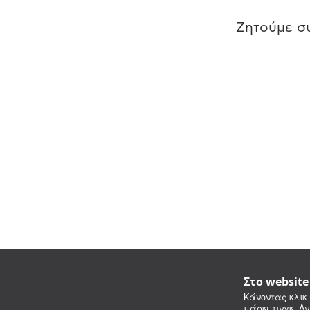
Ζητούμε συ
Στο websit
Κάνοντας κλικ 
μάρκετινγκ. Αν