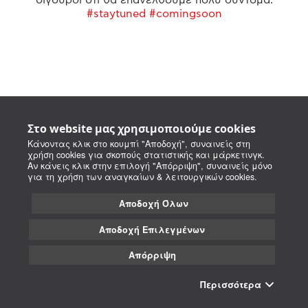
#staytuned #comingsoon
Στο website μας χρησιμοποιούμε cookies
Κάνοντας κλικ στο κουμπί "Αποδοχή", συναινείς στη
χρήση cookies για σκοπούς στατιστικής και μάρκετινγκ.
Αν κάνεις κλικ στην επιλογή "Απόρριψη", συναινείς μόνο
για τη χρήση των αναγκαίων & λειτουργικών cookies.
Αποδοχή Όλων
Αποδοχή Επιλεγμένων
Απόρριψη
Περισσότερα