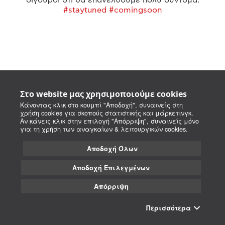
#staytuned #comingsoon
Στο website μας χρησιμοποιούμε cookies
Κάνοντας κλικ στο κουμπί "Αποδοχή", συναινείς στη
χρήση cookies για σκοπούς στατιστικής και μάρκετινγκ.
Αν κάνεις κλικ στην επιλογή "Απόρριψη", συναινείς μόνο
για τη χρήση των αναγκαίων & λειτουργικών cookies.
Αποδοχή Όλων
Αποδοχή Επιλεγμένων
Απόρριψη
Περισσότερα