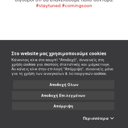
#staytuned #comingsoon
Στο website μας χρησιμοποιούμε cookies
Κάνοντας κλικ στο κουμπί "Αποδοχή", συναινείς στη
χρήση cookies για σκοπούς στατιστικής και μάρκετινγκ.
Αν κάνεις κλικ στην επιλογή "Απόρριψη", συναινείς μόνο
για τη χρήση των αναγκαίων & λειτουργικών cookies.
Αποδοχή Όλων
Αποδοχή Επιλεγμένων
Απόρριψη
Περισσότερα