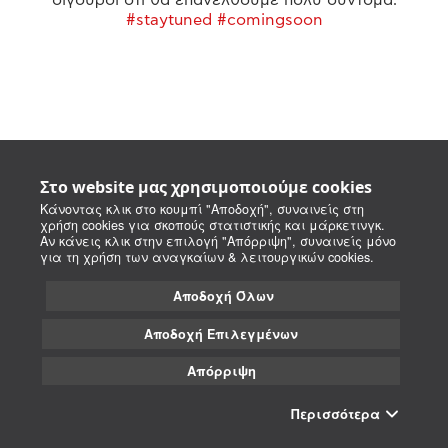
#staytuned #comingsoon
Στο website μας χρησιμοποιούμε cookies
Κάνοντας κλικ στο κουμπί "Αποδοχή", συναινείς στη
χρήση cookies για σκοπούς στατιστικής και μάρκετινγκ.
Αν κάνεις κλικ στην επιλογή "Απόρριψη", συναινείς μόνο
για τη χρήση των αναγκαίων & λειτουργικών cookies.
Αποδοχή Όλων
Αποδοχή Επιλεγμένων
Απόρριψη
Περισσότερα