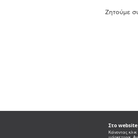
Ζητούμε συ
Στο websit
Κάνοντας κλικ 
μάρκετινγκ. Αν