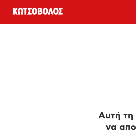
Αυτή τη 
να απο