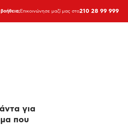
210 28 99 999
 βοήθεια;
Επικοινώνησε μαζί μας στο
πάντα για
ημα που