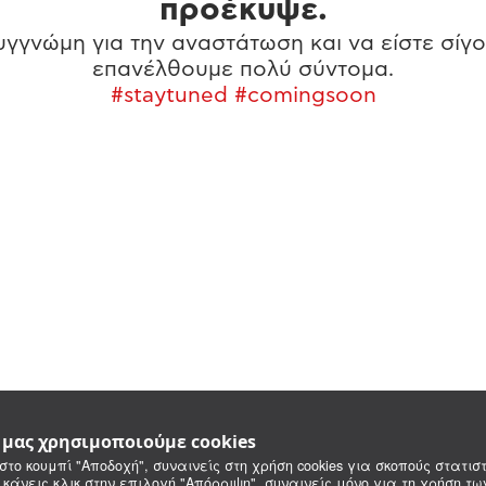
προέκυψε.
γγνώμη για την αναστάτωση και να είστε σίγο
επανέλθουμε πολύ σύντομα.
#staytuned #comingsoon
e μας χρησιμοποιούμε cookies
στο κουμπί "Αποδοχή", συναινείς στη χρήση cookies για σκοπούς στατιστ
 κάνεις κλικ στην επιλογή "Απόρριψη", συναινείς μόνο για τη χρήση τ