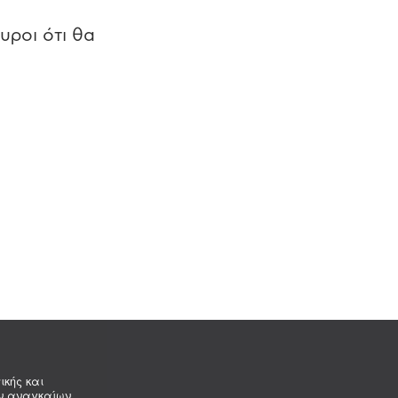
υροι ότι θα
ικής και
ων αναγκαίων