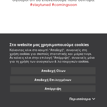
#staytuned #comingsoon
Στο website μας χρησιμοποιούμε cookies
Κάνοντας κλικ στο κουμπί "Αποδοχή", συναινείς στη
χρήση cookies για σκοπούς στατιστικής και μάρκετινγκ.
Αν κάνεις κλικ στην επιλογή "Απόρριψη", συναινείς μόνο
για τη χρήση των αναγκαίων & λειτουργικών cookies.
Αποδοχή Όλων
Αποδοχή Επιλεγμένων
Απόρριψη
Περισσότερα