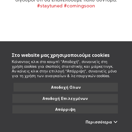
#staytuned #comingsoon
Στο website μας χρησιμοποιούμε cookies
Κάνοντας κλικ στο κουμπί "Αποδοχή", συναινείς στη
χρήση cookies για σκοπούς στατιστικής και μάρκετινγκ.
Αν κάνεις κλικ στην επιλογή "Απόρριψη", συναινείς μόνο
για τη χρήση των αναγκαίων & λειτουργικών cookies.
Αποδοχή Όλων
Αποδοχή Επιλεγμένων
Απόρριψη
Περισσότερα