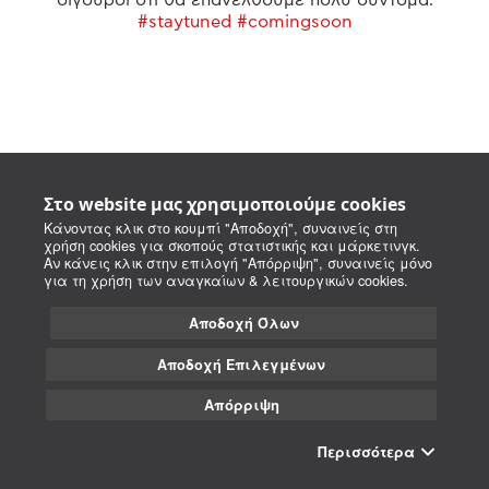
#staytuned #comingsoon
Στο website μας χρησιμοποιούμε cookies
Κάνοντας κλικ στο κουμπί "Αποδοχή", συναινείς στη
χρήση cookies για σκοπούς στατιστικής και μάρκετινγκ.
Αν κάνεις κλικ στην επιλογή "Απόρριψη", συναινείς μόνο
για τη χρήση των αναγκαίων & λειτουργικών cookies.
Αποδοχή Όλων
Αποδοχή Επιλεγμένων
Απόρριψη
Περισσότερα