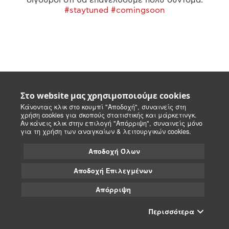
#staytuned #comingsoon
Στο website μας χρησιμοποιούμε cookies
Κάνοντας κλικ στο κουμπί "Αποδοχή", συναινείς στη
χρήση cookies για σκοπούς στατιστικής και μάρκετινγκ.
Αν κάνεις κλικ στην επιλογή "Απόρριψη", συναινείς μόνο
για τη χρήση των αναγκαίων & λειτουργικών cookies.
Αποδοχή Όλων
Αποδοχή Επιλεγμένων
Απόρριψη
Περισσότερα