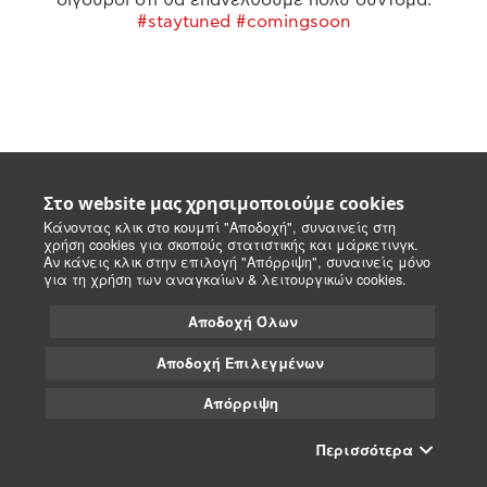
#staytuned #comingsoon
Στο website μας χρησιμοποιούμε cookies
Κάνοντας κλικ στο κουμπί "Αποδοχή", συναινείς στη
χρήση cookies για σκοπούς στατιστικής και μάρκετινγκ.
Αν κάνεις κλικ στην επιλογή "Απόρριψη", συναινείς μόνο
για τη χρήση των αναγκαίων & λειτουργικών cookies.
Αποδοχή Όλων
Αποδοχή Επιλεγμένων
Απόρριψη
Περισσότερα