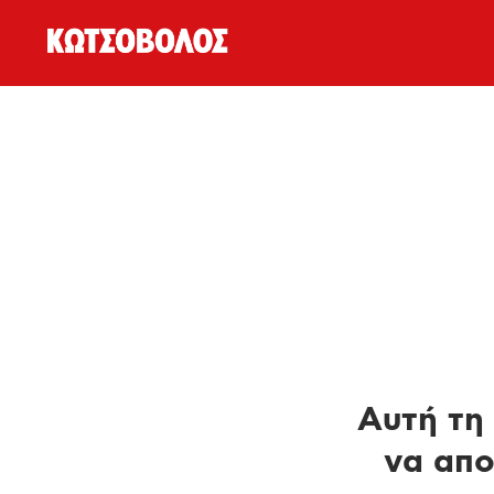
Αυτή τη 
να απο