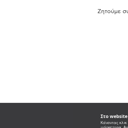
Ζητούμε συ
Στο websit
Κάνοντας κλικ 
μάρκετινγκ. Αν