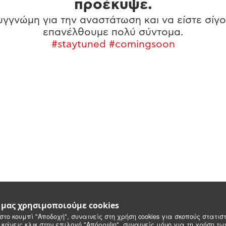
προέκυψε.
γγνώμη για την αναστάτωση και να είστε σίγο
επανέλθουμε πολύ σύντομα.
#staytuned #comingsoon
e μας χρησιμοποιούμε cookies
στο κουμπί "Αποδοχή", συναινείς στη χρήση cookies για σκοπούς στατιστ
 κάνεις κλικ στην επιλογή "Απόρριψη", συναινείς μόνο για τη χρήση τ