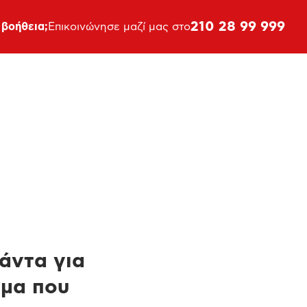
210 28 99 999
 βοήθεια;
Επικοινώνησε μαζί μας στο
πάντα για
ημα που