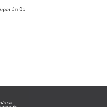
υροι ότι θα
ικής και
ων αναγκαίων