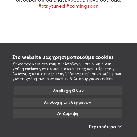
#staytuned #comingsoon
Στο website μας χρησιμοποιούμε cookies
Κάνοντας κλικ στο κουμπί "Αποδοχή", συναινείς στη
χρήση cookies για σκοπούς στατιστικής και μάρκετινγκ.
Αν κάνεις κλικ στην επιλογή "Απόρριψη", συναινείς μόνο
για τη χρήση των αναγκαίων & λειτουργικών cookies.
Αποδοχή Όλων
Αποδοχή Επιλεγμένων
Απόρριψη
Περισσότερα