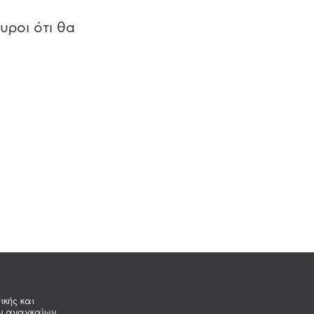
υροι ότι θα
ικής και
ων αναγκαίων