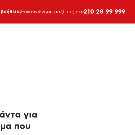
210 28 99 999
 βοήθεια;
Επικοινώνησε μαζί μας στο
πάντα για
ημα που