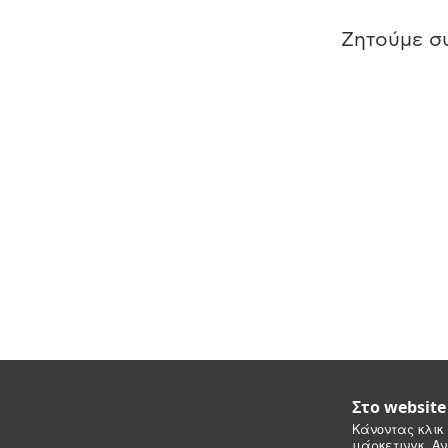
Ζητούμε συ
Στο websit
Κάνοντας κλικ 
μάρκετινγκ. Αν