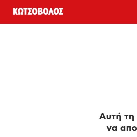
Αυτή τη 
να απο