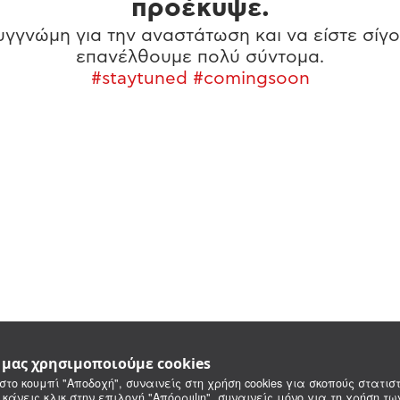
προέκυψε.
γγνώμη για την αναστάτωση και να είστε σίγο
επανέλθουμε πολύ σύντομα.
#staytuned #comingsoon
e μας χρησιμοποιούμε cookies
στο κουμπί "Αποδοχή", συναινείς στη χρήση cookies για σκοπούς στατιστ
 κάνεις κλικ στην επιλογή "Απόρριψη", συναινείς μόνο για τη χρήση τ