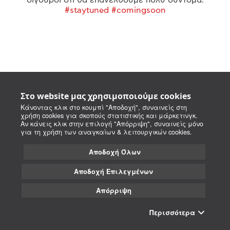
#staytuned #comingsoon
Στο website μας χρησιμοποιούμε cookies
Κάνοντας κλικ στο κουμπί "Αποδοχή", συναινείς στη
χρήση cookies για σκοπούς στατιστικής και μάρκετινγκ.
Αν κάνεις κλικ στην επιλογή "Απόρριψη", συναινείς μόνο
για τη χρήση των αναγκαίων & λειτουργικών cookies.
Αποδοχή Όλων
Αποδοχή Επιλεγμένων
Απόρριψη
Περισσότερα