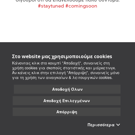
#staytuned #comingsoon
Στο website μας χρησιμοποιούμε cookies
Κάνοντας κλικ στο κουμπί "Αποδοχή", συναινείς στη
χρήση cookies για σκοπούς στατιστικής και μάρκετινγκ.
Αν κάνεις κλικ στην επιλογή "Απόρριψη", συναινείς μόνο
για τη χρήση των αναγκαίων & λειτουργικών cookies.
Αποδοχή Όλων
Αποδοχή Επιλεγμένων
Απόρριψη
Περισσότερα