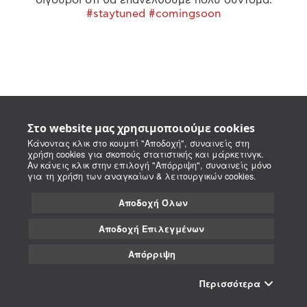
#staytuned #comingsoon
Στο website μας χρησιμοποιούμε cookies
Κάνοντας κλικ στο κουμπί "Αποδοχή", συναινείς στη
χρήση cookies για σκοπούς στατιστικής και μάρκετινγκ.
Αν κάνεις κλικ στην επιλογή "Απόρριψη", συναινείς μόνο
για τη χρήση των αναγκαίων & λειτουργικών cookies.
Αποδοχή Όλων
Αποδοχή Επιλεγμένων
Απόρριψη
Περισσότερα