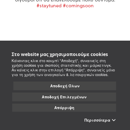
#staytuned #comingsoon
Στο website μας χρησιμοποιούμε cookies
Κάνοντας κλικ στο κουμπί "Αποδοχή", συναινείς στη
χρήση cookies για σκοπούς στατιστικής και μάρκετινγκ.
Αν κάνεις κλικ στην επιλογή "Απόρριψη", συναινείς μόνο
για τη χρήση των αναγκαίων & λειτουργικών cookies.
Αποδοχή Όλων
Αποδοχή Επιλεγμένων
Απόρριψη
Περισσότερα