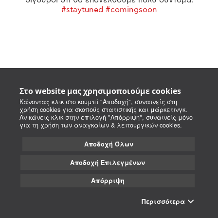
#staytuned #comingsoon
Στο website μας χρησιμοποιούμε cookies
Κάνοντας κλικ στο κουμπί "Αποδοχή", συναινείς στη
χρήση cookies για σκοπούς στατιστικής και μάρκετινγκ.
Αν κάνεις κλικ στην επιλογή "Απόρριψη", συναινείς μόνο
για τη χρήση των αναγκαίων & λειτουργικών cookies.
Αποδοχή Όλων
Αποδοχή Επιλεγμένων
Απόρριψη
Περισσότερα