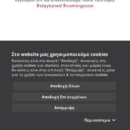
#staytuned #comingsoon
Στο website μας χρησιμοποιούμε cookies
Κάνοντας κλικ στο κουμπί "Αποδοχή", συναινείς στη
χρήση cookies για σκοπούς στατιστικής και μάρκετινγκ.
Αν κάνεις κλικ στην επιλογή "Απόρριψη", συναινείς μόνο
για τη χρήση των αναγκαίων & λειτουργικών cookies.
Αποδοχή Όλων
Αποδοχή Επιλεγμένων
Απόρριψη
Περισσότερα