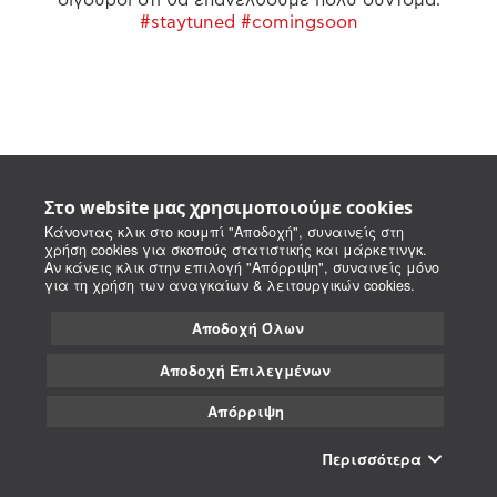
#staytuned #comingsoon
Στο website μας χρησιμοποιούμε cookies
Κάνοντας κλικ στο κουμπί "Αποδοχή", συναινείς στη
χρήση cookies για σκοπούς στατιστικής και μάρκετινγκ.
Αν κάνεις κλικ στην επιλογή "Απόρριψη", συναινείς μόνο
για τη χρήση των αναγκαίων & λειτουργικών cookies.
Αποδοχή Όλων
Αποδοχή Επιλεγμένων
Απόρριψη
Περισσότερα