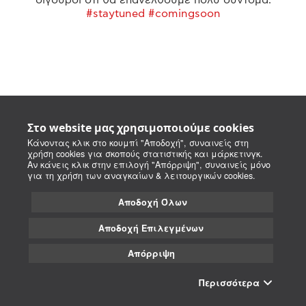
#staytuned #comingsoon
Στο website μας χρησιμοποιούμε cookies
Κάνοντας κλικ στο κουμπί "Αποδοχή", συναινείς στη
χρήση cookies για σκοπούς στατιστικής και μάρκετινγκ.
Αν κάνεις κλικ στην επιλογή "Απόρριψη", συναινείς μόνο
για τη χρήση των αναγκαίων & λειτουργικών cookies.
Αποδοχή Όλων
Αποδοχή Επιλεγμένων
Απόρριψη
Περισσότερα