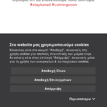
#staytuned #comingsoon
Στο website μας χρησιμοποιούμε cookies
Κάνοντας κλικ στο κουμπί "Αποδοχή", συναινείς στη
χρήση cookies για σκοπούς στατιστικής και μάρκετινγκ.
Αν κάνεις κλικ στην επιλογή "Απόρριψη", συναινείς μόνο
για τη χρήση των αναγκαίων & λειτουργικών cookies.
Αποδοχή Όλων
Αποδοχή Επιλεγμένων
Απόρριψη
Περισσότερα