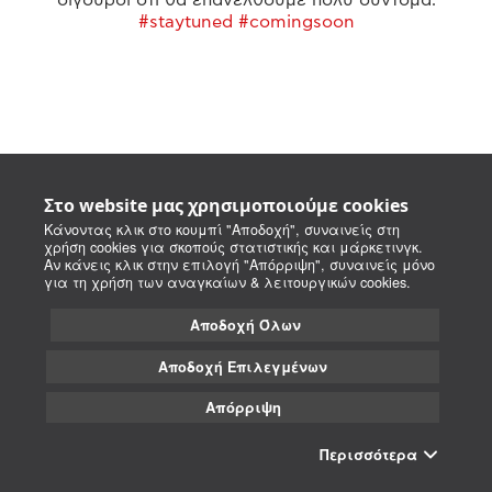
#staytuned #comingsoon
Στο website μας χρησιμοποιούμε cookies
Κάνοντας κλικ στο κουμπί "Αποδοχή", συναινείς στη
χρήση cookies για σκοπούς στατιστικής και μάρκετινγκ.
Αν κάνεις κλικ στην επιλογή "Απόρριψη", συναινείς μόνο
για τη χρήση των αναγκαίων & λειτουργικών cookies.
Αποδοχή Όλων
Αποδοχή Επιλεγμένων
Απόρριψη
Περισσότερα